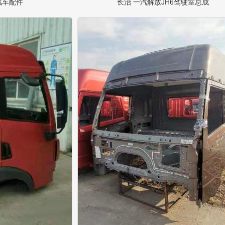
汽车配件
长治 一汽解放JH6驾驶室总成