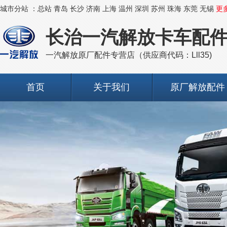
城市分站 ：
总站
青岛
长沙
济南
上海
温州
深圳
苏州
珠海
东莞
无锡
更
长治一汽解放卡车配
一汽解放原厂配件专营店（供应商代码：Lll35)
首页
关于我们
原厂解放配件