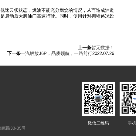
于低速云状状态，燃油不能充分燃烧的情况，从而造成油道
或是启动后大脚油门高速行驶。同时，使用针对拥堵路况设
上一条
暂无数据！
下一条
一汽解放J6P，品质领航，一路前行
2022.07.26
微信二维码
手
路33-35号