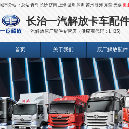
城市分站 ：
总站
青岛
长沙
济南
上海
温州
深圳
苏州
珠海
东莞
无锡
更
长治一汽解放卡车配
一汽解放原厂配件专营店（供应商代码：Lll35)
首页
关于我们
原厂解放配件